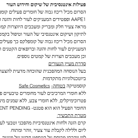
פעילות אינטנסיבית של שיקום וחידוש העור
הסרום מכיל ריכוז גבוה של חומרים פעילים קומפ
AAPE1 ופפטידים המעניקים לעור לחות והז
מראה צעיר חלק ומבריק ומעכבים היווצרות קמטי
לתיקון ושיקום אינטנסיבי של העור וטיפול בקמט
הסרום מכיל ריכוז גבוה של קומפלקס כך פעילים 
המעניקים לעור לחות והזנה וברופאים הקטנים ו
וכן מעכבים הצרות של קמטים נוספים.
סדרת מעיין הנעורים
בעל הנוסחה המהפכנית שהוכחה מדעית להצערת
ביוטכנולוגיות מתקדמות.
קוסמטיקה
בטוחה-
Safe Cosmetics
ללא חומרי המרכיבים לעור מחומרים טיבעיים פר
פטרוכימיקלים, ללא חומרי צבע, ללא שמנים מינ
החומר הפעיל הוא הוא פטנט-
ENT PENDING
מטרת התכשיר:
קרם הזנה ולחות אינטנסיביות מהפכני וטבעי לעור
ליום וללילה לקבלת עור צעיר ,זוהר ומתוח.
ליין יוקרתי מבוסס על קונספט חדשי של מניעה, ט