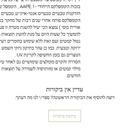
בזכות הקומפלקס הייחודי -1
AAPE
,
הקומפל שי
הזדקנות טבעיים טבעיים
אנטי-אייג'ינג
טבעיים
הקומפלקס פותח אחרי שנים רבות של מחקר באונ
אורית בוסי
) נמצא הכי יעיל להשגת מטרה זו פע
להמשיך כל שעות היום על מנת להשיג תוצאות מ
נטול קמטים ועם זאת ללא שימוש בחומרים רעיל
ירוקה וטבעית. כמו כן עוזר בתיקון ניזקי השמש 
הנוצרים גם בזמן החשיפה לקרינת
UV
.
הסדרה והקרם מומלצים שימושיים גם לאחר טיפו
מילוי קמטים או מזותרפיה לשמירה על תוצאות
חודשים.
עדיין אין ביקורות
רוצה להוסיף את הביקורת הראשונה? ספר/י לנו מה דעתך.
כתיבת ביקורת