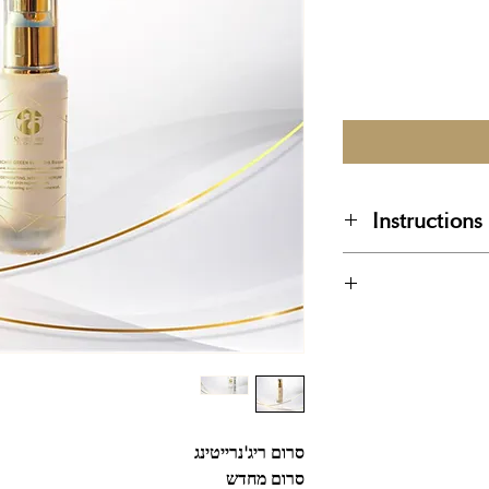
Instructions
פעמיים ביום(מומלץ
עור נקי.
סרום ריג'נרייטינג
סרום מחדש