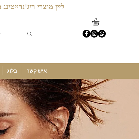
ליין מוצרי ריג'נרייטינ
איש קשר
בלוג